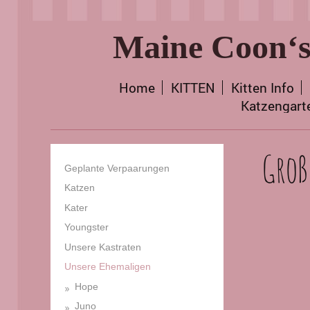
Maine Coon‘s
Home
KITTEN
Kitten Info
Katzengart
Groß
Geplante Verpaarungen
Katzen
Kater
Youngster
Unsere Kastraten
Unsere Ehemaligen
Hope
Juno