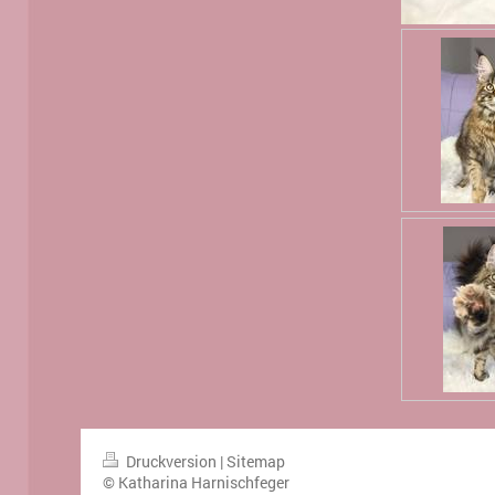
Druckversion
|
Sitemap
© Katharina Harnischfeger