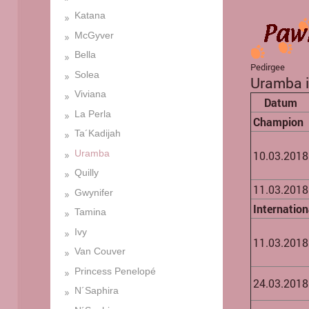
Katana
McGyver
Bella
Pedirgee
Solea
Uramba i
Viviana
Datum
La Perla
Champion
Ta´Kadijah
Uramba
10.03.2018
Quilly
11.03.2018
Gwynifer
Internatio
Tamina
Ivy
11.03.2018
Van Couver
Princess Penelopé
24.03.2018
N´Saphira