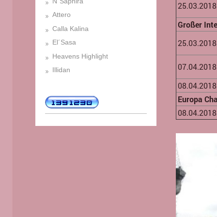
N´Saphira
25.03.2018
Attero
Großer Int
Calla Kalina
25.03.2018
El´Sasa
Heavens Highlight
07.04.2018
Illidan
08.04.2018
Europa Ch
08.04.2018