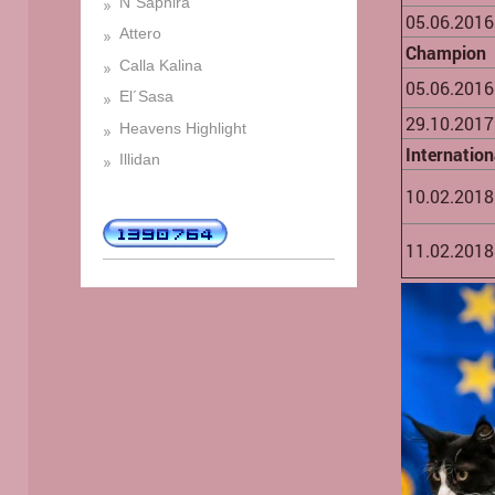
N´Saphira
05.06.2016
Attero
Champion
Calla Kalina
05.06.2016
El´Sasa
29.10.2017
Heavens Highlight
Internatio
Illidan
10.02.2018
11.02.2018