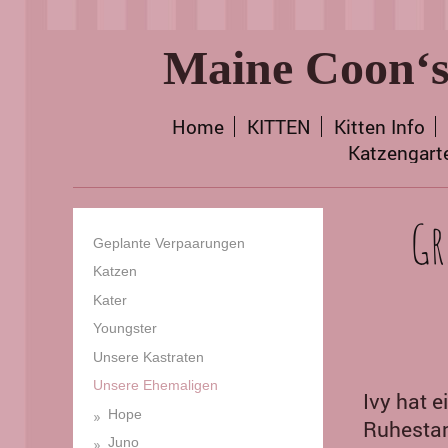
Maine Coon‘s
Home
KITTEN
Kitten Info
Katzengart
Gr
Geplante Verpaarungen
Katzen
Kater
Youngster
Unsere Kastraten
Unsere Ehemaligen
Ivy hat e
Hope
Ruhesta
Juno