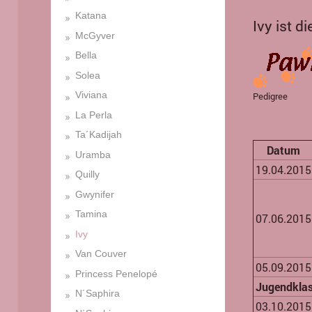
Katana
Ivy ist 
McGyver
Bella
Solea
Viviana
Pedigree
La Perla
Ta´Kadijah
Datum
Uramba
19.04.2015
Quilly
Gwynifer
Tamina
07.06.2015
Ivy
Van Couver
05.09.2015
Princess Penelopé
Jugendkla
N´Saphira
03.10.2015