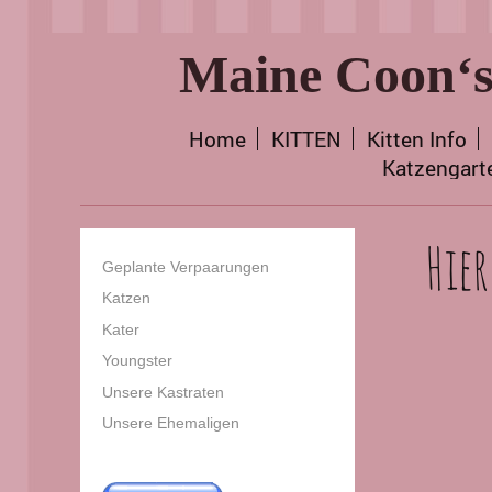
Maine Coon‘s
Home
KITTEN
Kitten Info
Katzengart
Hier
Geplante Verpaarungen
Katzen
Kater
Youngster
Unsere Kastraten
Unsere Ehemaligen