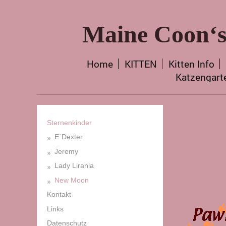
Maine Coon‘s
Home
KITTEN
Kitten Info
Katzengart
Sternenkinder
E´Dexter
Jeremy
Lady Lirania
New Moon
Kontakt
Links
Datenschutz