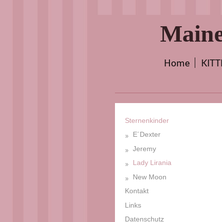
Maine
Home
KIT
Sternenkinder
E´Dexter
Jeremy
Lady Lirania
New Moon
Kontakt
Links
Datenschutz