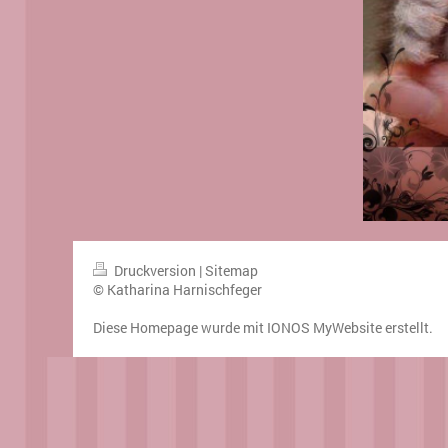
Druckversion
|
Sitemap
© Katharina Harnischfeger
Diese Homepage wurde mit
IONOS MyWebsite
erstellt.