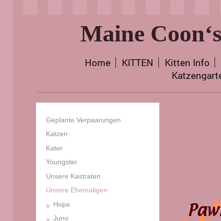
Maine Coon‘s
Home
KITTEN
Kitten Info
Katzengart
Geplante Verpaarungen
Katzen
Kater
Youngster
Unsere Kastraten
Unsere Ehemaligen
Hope
Juno