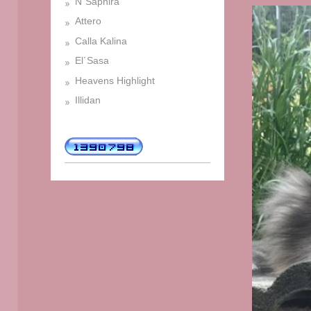
N´Saphira
Attero
Calla Kalina
El´Sasa
Heavens Highlight
Illidan