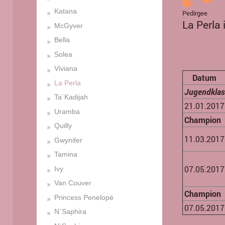
Katana
Pedirgee
La Perla
McGyver
Bella
Solea
Viviana
Datum
La Perla
Jugendkla
Ta´Kadijah
21.01.2017
Uramba
Champion
Quilly
11.03.2017
Gwynifer
Tamina
07.05.2017
Ivy
Van Couver
Champion
Princess Penelopé
07.05.2017
N´Saphira