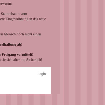
entwurmt.
nen Stammbaum vom
essere Eingewöhnung in das neue
in Mensch doch nicht einen
zelhaltung ab!
 Freigang vermittelt!
sie sich aber mit Sicherheit!
Login