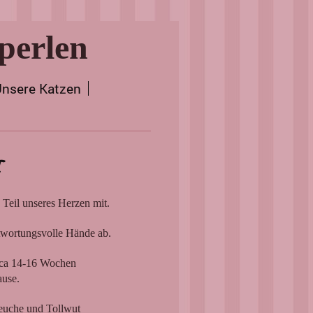
perlen
nsere Katzen
f
 Teil unseres Herzen mit.
ntwortungsvolle Hände ab.
 ca 14-16 Wochen
ause.
euche und Tollwut