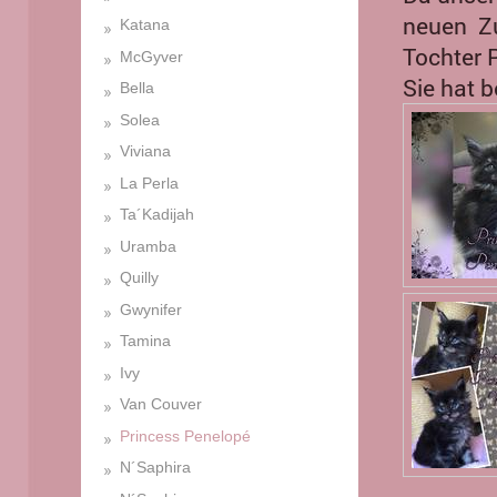
neuen Zu
Katana
Tochter 
McGyver
Sie hat b
Bella
Solea
Viviana
La Perla
Ta´Kadijah
Uramba
Quilly
Gwynifer
Tamina
Ivy
Van Couver
Princess Penelopé
N´Saphira