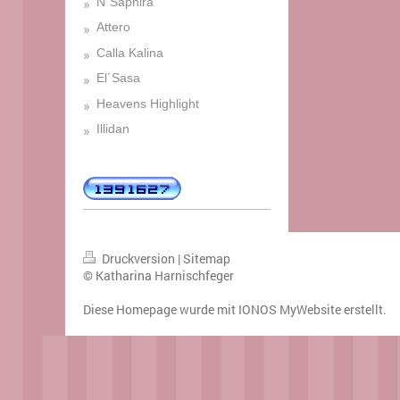
N´Saphira
Attero
Calla Kalina
El´Sasa
Heavens Highlight
Illidan
Druckversion
|
Sitemap
© Katharina Harnischfeger
Diese Homepage wurde mit
IONOS MyWebsite
erstellt.