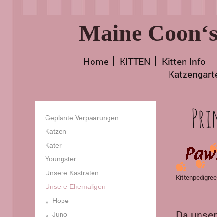
Maine Coon‘s
Home
KITTEN
Kitten Info
Katzengart
Pri
Geplante Verpaarungen
Katzen
Kater
Youngster
Unsere Kastraten
Kittenpedigree
Unsere Ehemaligen
Hope
Da unser 
Juno