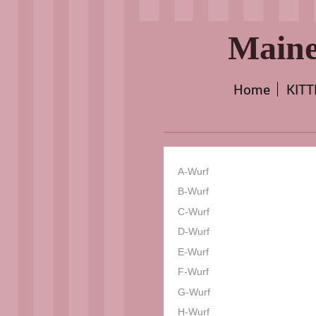
Maine
Home
KIT
A-Wurf
B-Wurf
C-Wurf
D-Wurf
E-Wurf
F-Wurf
G-Wurf
H-Wurf