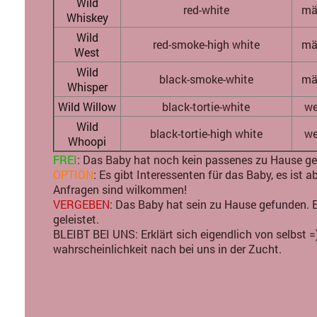
Wild
red-white
mä
Whiskey
Wild
red-smoke-high white
mä
West
Wild
black-smoke-white
mä
Whisper
Wild Willow
black-tortie-white
we
Wild
black-tortie-high white
we
Whoopi
FREI
: Das Baby hat noch kein passenes zu Hause g
OPTION
: Es gibt Interessenten für das Baby, es ist 
Anfragen sind wilkommen!
VERGEBEN
: Das Baby hat sein zu Hause gefunden. 
geleistet.
BLEIBT BEI UNS: Erklärt sich eigendlich von selbst =)
wahrscheinlichkeit nach bei uns in der Zucht.