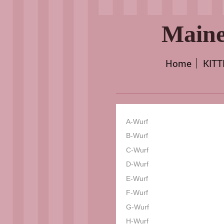
Maine
Home
KIT
A-Wurf
B-Wurf
C-Wurf
D-Wurf
E-Wurf
F-Wurf
G-Wurf
H-Wurf