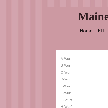
Maine
Home
KIT
A-Wurf
B-Wurf
C-Wurf
D-Wurf
E-Wurf
F-Wurf
G-Wurf
H-Wurf