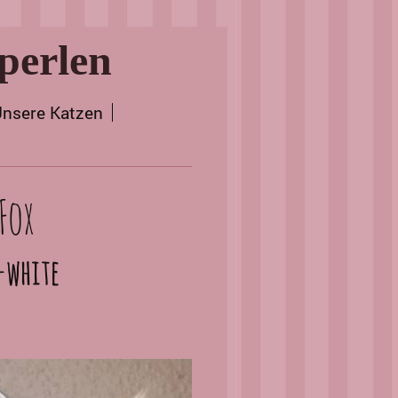
perlen
nsere Katzen
Fox
-white