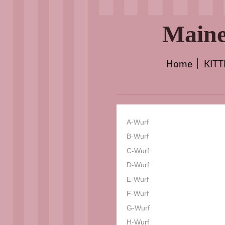
Maine
Home
KIT
A-Wurf
B-Wurf
C-Wurf
D-Wurf
E-Wurf
F-Wurf
G-Wurf
H-Wurf