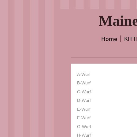
Maine
Home
KIT
A-Wurf
B-Wurf
C-Wurf
D-Wurf
E-Wurf
F-Wurf
G-Wurf
H-Wurf