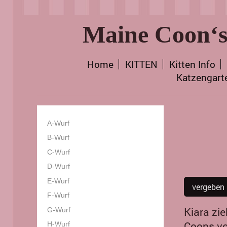
Maine Coon‘s
Home
KITTEN
Kitten Info
Katzengart
A-Wurf
B-Wurf
C-Wurf
D-Wurf
E-Wurf
vergeben
F-Wurf
Kiara zie
G-Wurf
Coons vo
H-Wurf