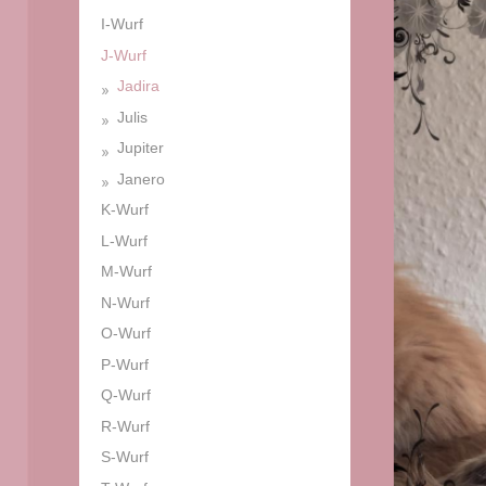
I-Wurf
J-Wurf
Jadira
Julis
Jupiter
Janero
K-Wurf
L-Wurf
M-Wurf
N-Wurf
O-Wurf
P-Wurf
Q-Wurf
R-Wurf
S-Wurf