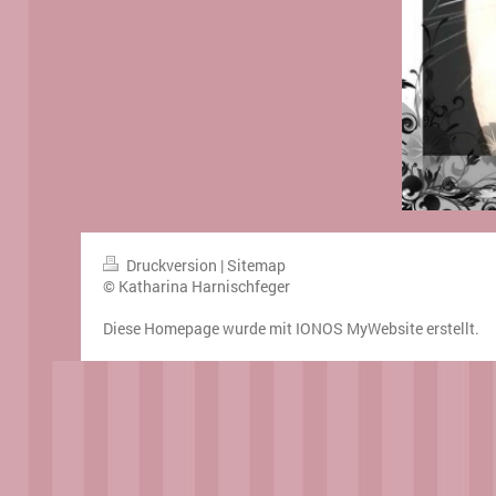
Druckversion
|
Sitemap
© Katharina Harnischfeger
Diese Homepage wurde mit
IONOS MyWebsite
erstellt.