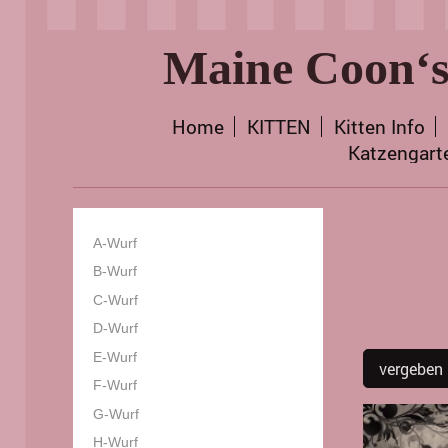
Maine Coon‘s
Home
KITTEN
Kitten Info
Katzengart
A-Wurf
B-Wurf
C-Wurf
D-Wurf
E-Wurf
vergeben
F-Wurf
G-Wurf
H-Wurf