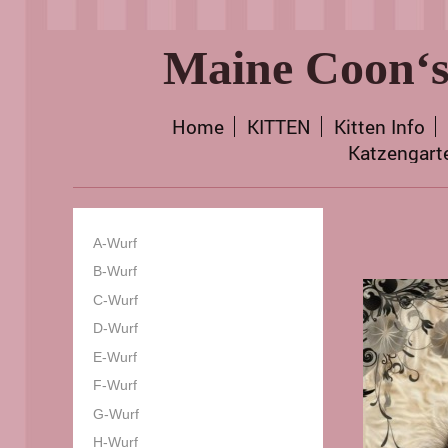
Maine Coon‘s
Home
KITTEN
Kitten Info
Katzengart
A-Wurf
B-Wurf
C-Wurf
D-Wurf
E-Wurf
F-Wurf
G-Wurf
H-Wurf