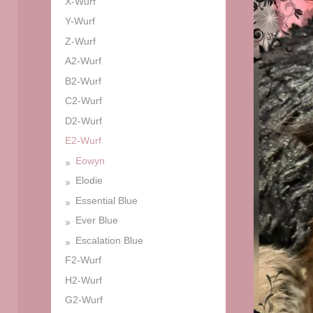
X-Wurf
Y-Wurf
Z-Wurf
A2-Wurf
B2-Wurf
C2-Wurf
D2-Wurf
E2-Wurf
Eowyn
Elodie
Essential Blue
Ever Blue
Escalation Blue
F2-Wurf
H2-Wurf
G2-Wurf