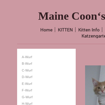
Maine Coon‘s
Home
KITTEN
Kitten Info
Katzengart
A-Wurf
B-Wurf
C-Wurf
D-Wurf
E-Wurf
F-Wurf
G-Wurf
H-Wurf